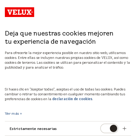
Deja que nuestras cookies mejoren
tu experiencia de navegación
¿Estás pensando en
Para ofrecerte la mejor experiencia posible en nuestro sitio web, utilizamos
cookies. Entre ellas se incluyen nuestras propias cookies de VELUX, así como
reformar tu casa?
cookies de terceros. Las cookies se utilizan para personalizar el contenido y la
publicidad y para analizar el tráfico.
Con la guía de VELUX de luz
Si haces clic en "Aceptar todas", aceptas el uso de todas las cookies. Puedes
natural sabrás cómo ganar luz
cambiar o retirar tu consentimiento en cualquier momento cambiando tus
preferencias de cookies en la
.
declaración de cookies
natural en tu hogar.
Ver más
La luz natural es imprescindible para tu salud y
Estrictamente necesarias
bienestar, por lo que se convierte en un factor clave en