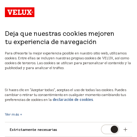
Deja que nuestras cookies mejoren
tu experiencia de navegación
Para ofrecerte la mejor experiencia posible en nuestro sitio web, utilizamos
cookies. Entre ellas se incluyen nuestras propias cookies de VELUX, así como
cookies de terceros. Las cookies se utilizan para personalizar el contenido y la
publicidad y para analizar el tráfico.
Librería técnica de VELUX
Si haces clic en "Aceptar todas", aceptas el uso de todas las cookies. Puedes
cambiar o retirar tu consentimiento en cualquier momento cambiando tus
Encuentre hojas de datos, especificaciones ydibujos
preferencias de cookies en la
.
declaración de cookies
técnicos de nuestros productos VELUX.
Ver más
Estrictamente necesarias